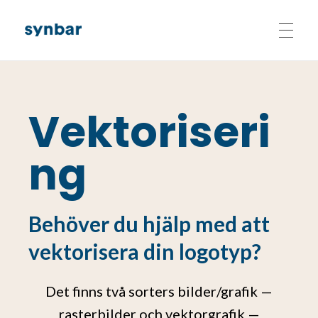
Synbar
Västerås främsta leverantör av dekor och reklam
SORTIMENT
Vektoriseri
Frigolit
OM SYNBAR
ng
Bildekor
KUNDSUPPORT
Fönsterdekor
Behöver du hjälp med att
Skyltar
vektorisera din logotyp?
Banners
Det finns två sorters bilder/grafik —
Trycksaker
rasterbilder och vektorgrafik —