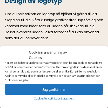
Design av logotyp
Om du helt saknar en logotyp så hjälper vi gärna till att
skapa en till dig. Våra kunniga grafiker ritar upp förslag och
kommer med idéer som du sedan får skickade till dig.
Dessa levereras sedan i olika format så du kan använda
dem där du behöver dem.
Godkänn användning av
Cookies
Rasterbilder
För att ge de bästa upplevelserna använder vi teknik som cookies för att lagra
och/eller komma åt enhetsinformation. Genom att godkänna dessa tekniker
kan vi behandla data som surfbeteende eller unika ID:n på denna webbplats.
En fotograferad bild är en rasterbaserad bild. Det
Att inte samtycka eller återkalla samtycke kan påverka vissa funktioner och
funktioner negativt.
betyder att den går att skala ned från sin orginalstorlek
men om man skalar upp den så kommer bilden börja
Jag godkänner
visa brus och rutor som gör bilden svårare att utläsa.
Cookie Policy
Privacy Statement
Om bilden är tillräckligt högupplöst så går den att
använda i print — har du frågor får du gärna prata med